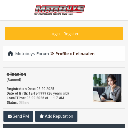
Login
-
Register
Motobuys Forum
Profile of elinaalen
elinaalen
(Banned)
Registration Date:
08-20-2025
Date of Birth:
12-13-1999 (26 years old)
Local Time:
08-09-2026 at 11:17 AM
Status:
Offline
Send PM
Add Reputation