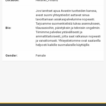
Location:
Helsinki_Finland
Jos tarvitset apua Avastin tuotteiden kanssa,
avast suomi yhteystiedot auttavat sinua
tavoittamaan asiakaspalvelumme nopeasti.
Tarjoamme suomenkielistä tukea asennukseen,
Bio:
tilausasioihin, päivityksiin ja teknisiin ongelmiin.
Tiimimme palvelee ystävällisesti ja
ammattitaitoisesti, jotta saat ratkaisun nopeasti
ja vaivattomasti. Yhteystietomme ovat saatavilla
helposti kaikille suomalaisille käyttäjille.
Gender:
Female